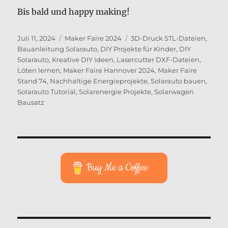
Bis bald und happy making!
Veröffentlicht
Kategorien
Schlagwörter
Juli 11, 2024
Maker Faire 2024
3D-Druck STL-Dateien
,
am
Bauanleitung Solarauto
,
DIY Projekte für Kinder
,
DIY
Solarauto
,
Kreative DIY Ideen
,
Lasercutter DXF-Dateien
,
Löten lernen
,
Maker Faire Hannover 2024
,
Maker Faire
Stand 74
,
Nachhaltige Energieprojekte
,
Solarauto bauen
,
Solarauto Tutorial
,
Solarenergie Projekte
,
Solarwagen
Bausatz
Buy Me a Coffee