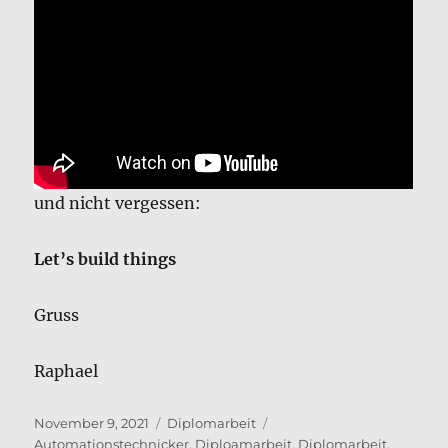
und nicht vergessen:
Let’s build things
Gruss
Raphael
Veröffentlicht
Kategorien
Schlagwörter
November 9, 2021
Diplomarbeit
am
Automationstechnicker
,
Diploamarbeit
,
Diplomarbeit
,