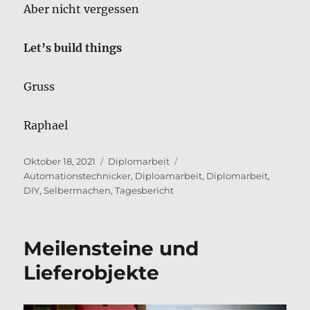
Aber nicht vergessen
Let’s build things
Gruss
Raphael
Veröffentlicht
Kategorien
Schlagwörter
Oktober 18, 2021
Diplomarbeit
am
Automationstechnicker
,
Diploamarbeit
,
Diplomarbeit
,
DIY
,
Selbermachen
,
Tagesbericht
Meilensteine und
Lieferobjekte