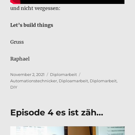
und nicht vergessen:
Let’s build things
Gruss
Raphael
Veröffentlicht
Kategorien
Schlagwörter
November 2, 2021
Diplomarbeit
am
Automationstechnicker
,
Diploamarbeit
,
Diplomarbeit
,
DIY
Episode 4 es ist zäh…