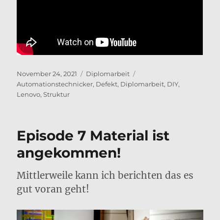
Veröffentlicht
Kategorien
Schlagwörter
November 24, 2021
Diplomarbeit
am
Automationstechnicker
,
Defekt
,
Diplomarbeit
,
DIY
,
Lenovo
,
Struktur
Episode 7 Material ist
angekommen!
Mittlerweile kann ich berichten das es
gut voran geht!