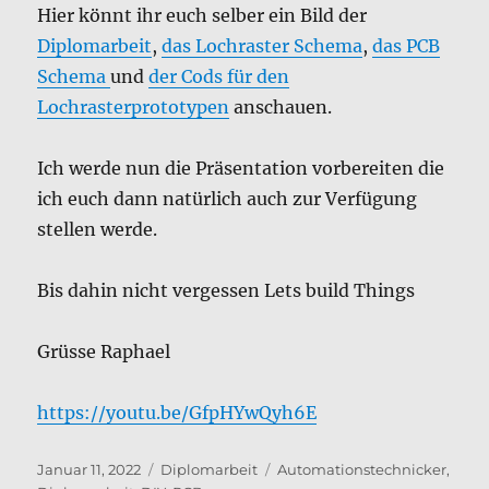
Hier könnt ihr euch selber ein Bild der
Diplomarbeit
,
das Lochraster Schema
,
das PCB
Schema
und
der Cods für den
Lochrasterprototypen
anschauen.
Ich werde nun die Präsentation vorbereiten die
ich euch dann natürlich auch zur Verfügung
stellen werde.
Bis dahin nicht vergessen Lets build Things
Grüsse Raphael
https://youtu.be/GfpHYwQyh6E
Veröffentlicht
Kategorien
Schlagwörter
Januar 11, 2022
Diplomarbeit
Automationstechnicker
,