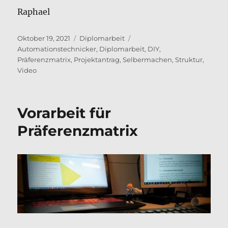
Raphael
Veröffentlicht
Kategorien
Schlagwörter
Oktober 19, 2021
Diplomarbeit
am
Automationstechnicker
,
Diplomarbeit
,
DIY
,
Präferenzmatrix
,
Projektantrag
,
Selbermachen
,
Struktur
,
Video
Vorarbeit für
Präferenzmatrix