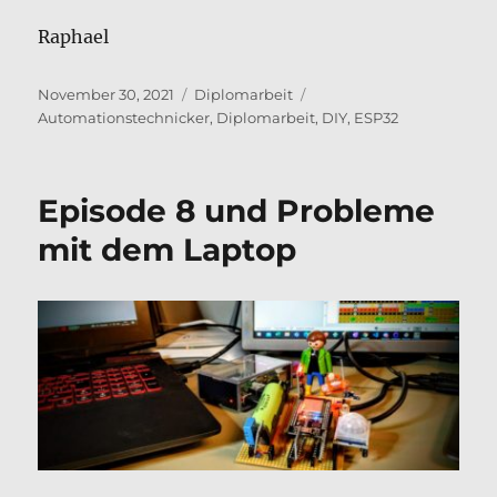
Raphael
Veröffentlicht
Kategorien
Schlagwörter
November 30, 2021
Diplomarbeit
am
Automationstechnicker
,
Diplomarbeit
,
DIY
,
ESP32
Episode 8 und Probleme
mit dem Laptop