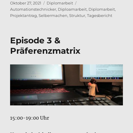
Veröffentlicht
Kategorien
Schlagwörter
Oktober 27, 2021
Diplomarbeit
am
Automationstechnicker
,
Diploamarbeit
,
Diplomarbeit
,
Projektantrag
,
Selbermachen
,
Struktur
,
Tagesbericht
Episode 3 &
Präferenzmatrix
15:00-19:00 Uhr