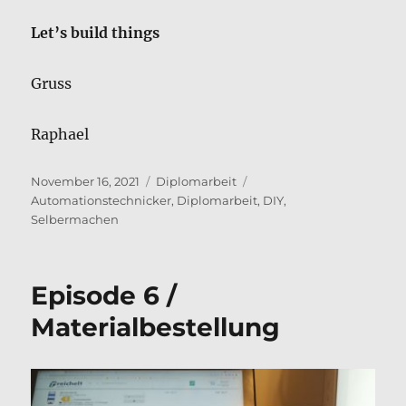
Let’s build things
Gruss
Raphael
Veröffentlicht
Kategorien
Schlagwörter
November 16, 2021
Diplomarbeit
am
Automationstechnicker
,
Diplomarbeit
,
DIY
,
Selbermachen
Episode 6 /
Materialbestellung