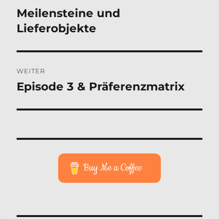
Meilensteine und
Vorheriger
Beitrag:
Lieferobjekte
WEITER
Episode 3 & Präferenzmatrix
Nächster
Beitrag:
Buy Me a Coffee