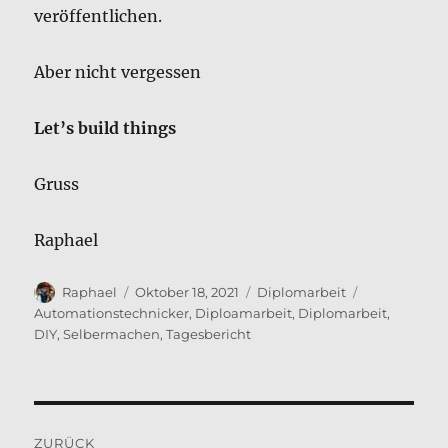
veröffentlichen.
Aber nicht vergessen
Let’s build things
Gruss
Raphael
Autor
Veröffentlicht
Kategorien
Schlagwörte
Raphael
Oktober 18, 2021
Diplomarbeit
am
Automationstechnicker
,
Diploamarbeit
,
Diplomarbeit
,
DIY
,
Selbermachen
,
Tagesbericht
Beitragsnavigation
ZURÜCK