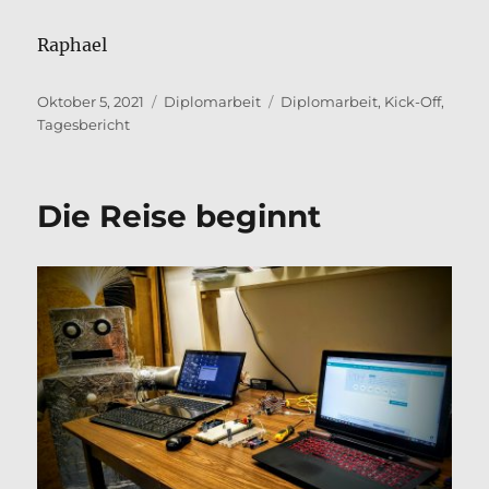
Raphael
Veröffentlicht
Kategorien
Schlagwörter
Oktober 5, 2021
Diplomarbeit
Diplomarbeit
,
Kick-Off
,
am
Tagesbericht
Die Reise beginnt