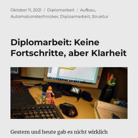
Veröffentlicht
Kategorien
Schlagwörter
Oktober 11, 2021
Diplomarbeit
Aufbau
,
am
Automationstechnicker
,
Diploamarbeit
,
Struktur
Diplomarbeit: Keine
Fortschritte, aber Klarheit
Gestern und heute gab es nicht wirklich