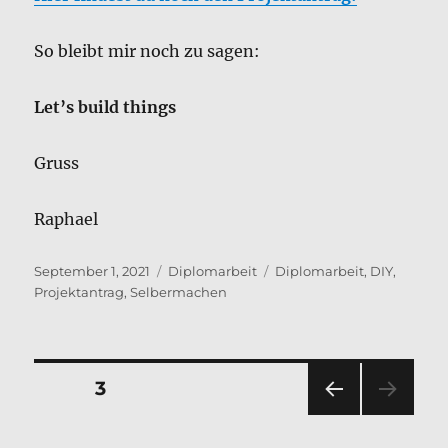
So bleibt mir noch zu sagen:
Let’s build things
Gruss
Raphael
Veröffentlicht
Kategorien
Schlagwörter
September 1, 2021
Diplomarbeit
Diplomarbeit
,
DIY
,
am
Projektantrag
,
Selbermachen
Seitennummerierung
SEITE
3
VOR
der
HERI