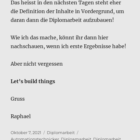
Das heisst in den nächsten Tagen steht eher
die Definition der Inhalte in Vordergrund, um
daran dann die Diplomarbeit aufzubauen!
Wie ich das mache, könnt ihr dann hier
nachschauen, wenn ich erste Ergebnisse habe!
Aber nicht vergessen
Let’s build things
Gruss
Raphael
Veröffentlicht
Kategorien
Schlagwörter
Oktober 7, 2021
Diplomarbeit
am
Automationstechnicker
,
Diploamarbeit
,
Diplomarbeit
,