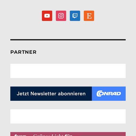
youtube
instagram
twitch
etsy
PARTNER