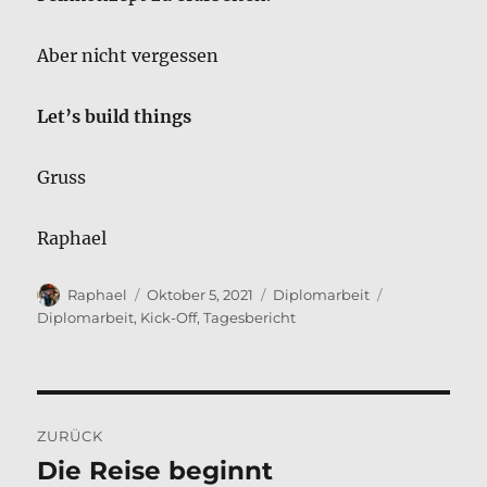
Aber nicht vergessen
Let’s build things
Gruss
Raphael
Autor
Veröffentlicht
Kategorien
Schlagwörter
Raphael
Oktober 5, 2021
Diplomarbeit
am
Diplomarbeit
,
Kick-Off
,
Tagesbericht
Beitragsnavigation
ZURÜCK
Die Reise beginnt
Vorheriger